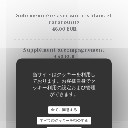
Sole meunière avec son riz blanc et
ratatouille
46,00 EUR
Supplément accompagnement
4,50 EUR
当サイトはクッキーを利用し
ております。お客様自身でク
MENU ENFANT
ッキー利用の設定および管理
12,50 EUR
ができます。
RESTAURANT LA BROCHE DE LEONARD
全てに同意する
Plat au choix
すべてのクッキーを拒否する