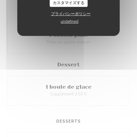
カスタマイズする
Nuggets de poulet
Frites ou purée maison
プライバシーポリシー
undefined
Poisson pané
Frites ou purée maison
Dessert
1 boule de glace
Supplément 2.50 €
DESSERTS